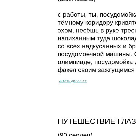
с работы, ты, посудомойк
тёмному коридору кривят
эхом, несёшь в руке трес
напиханным туда шокола
со всех надкусанных и б
посудомоечной машины. О
олимпиаде, посудомойка 
факел своим зажгущимся 
читать далее >>
ПУТЕШЕСТВИЕ ГЛАЗА 
(90 сердец)