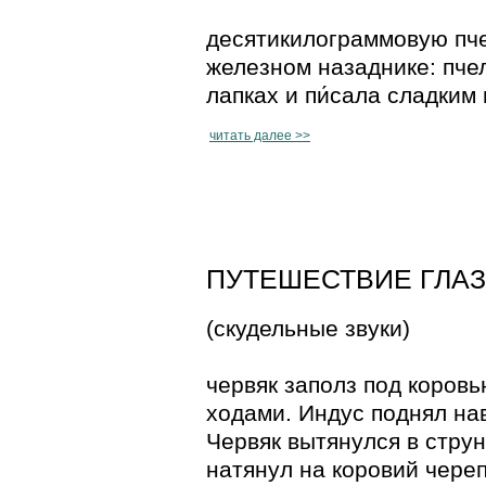
десятикилограммовую пче
железном назаднике: пче
лапках и пи́сала сладким
читать далее >>
ПУТЕШЕСТВИЕ ГЛАЗА 
(скудельные звуки)
червяк заполз под коров
ходами. Индус поднял нав
Червяк вытянулся в струн
натянул на коровий чере